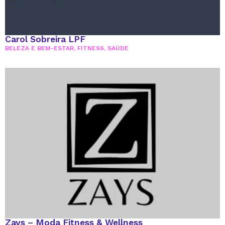
Carol Sobreira LPF
BELEZA E BEM-ESTAR
,
FITNESS
,
SAÚDE
Zays – Moda Fitness & Wellness