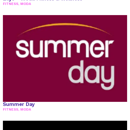
FITNESS
,
MODA
Summer Day
FITNESS
,
MODA