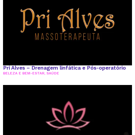
Pri Alves – Drenagem linfática e Pós-operatório
BELEZA E BEM-ESTAR
,
SAÚDE