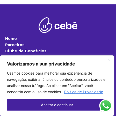
Home
Parceiros
Clube de Benefícios
Blog
Quero ser parceiro
Valorizamos a sua privacidade
Política de Privacidade
Usamos cookies para melhorar sua experiência de
Fale Conosco
navegação, exibir anúncios ou conteúdo personalizados e
+55 (24) 99317-7888
analisar nosso tráfego. Ao clicar em "Aceitar", você
(24) 3340-8400 (Ramal 8283)
concorda com o uso de cookies.
Política de Privacidade
cebefoa@foa.org.br
Aceitar e continuar
@cebefoa