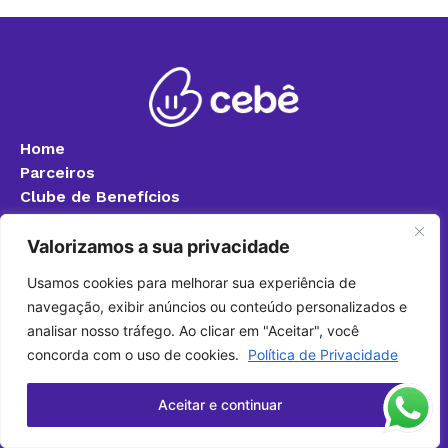
Home
Parceiros
Clube de Benefícios
Blog
Quero ser parceiro
Valorizamos a sua privacidade
Política de Privacidade
Usamos cookies para melhorar sua experiência de
Fale Conosco
navegação, exibir anúncios ou conteúdo personalizados e
+55 (24) 99317-7888
analisar nosso tráfego. Ao clicar em "Aceitar", você
(24) 3340-8400 (Ramal 8283)
concorda com o uso de cookies.
Política de Privacidade
cebefoa@foa.org.br
Aceitar e continuar
@cebefoa