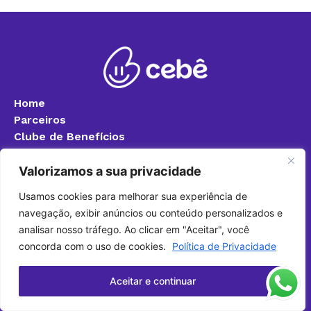
Home
Parceiros
Clube de Benefícios
Blog
Quero ser parceiro
Valorizamos a sua privacidade
Política de Privacidade
Usamos cookies para melhorar sua experiência de
Fale Conosco
navegação, exibir anúncios ou conteúdo personalizados e
+55 (24) 99317-7888
analisar nosso tráfego. Ao clicar em "Aceitar", você
(24) 3340-8400 (Ramal 8283)
concorda com o uso de cookies.
Política de Privacidade
cebefoa@foa.org.br
Aceitar e continuar
@cebefoa