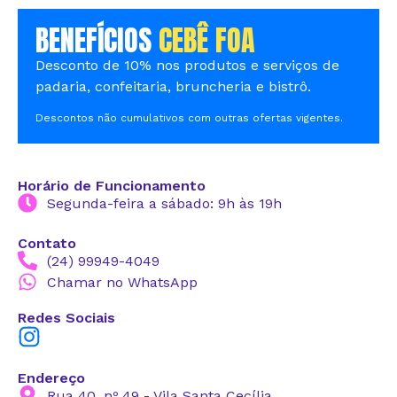
BENEFÍCIOS
CEBÊ FOA
Desconto de 10% nos produtos e serviços de
padaria, confeitaria, bruncheria e bistrô.
Descontos não cumulativos com outras ofertas vigentes.
Horário de Funcionamento
Segunda-feira a sábado: 9h às 19h
Contato
(24) 99949-4049
Chamar no WhatsApp
Redes Sociais
Endereço
Rua 40, nº 49 - Vila Santa Cecília