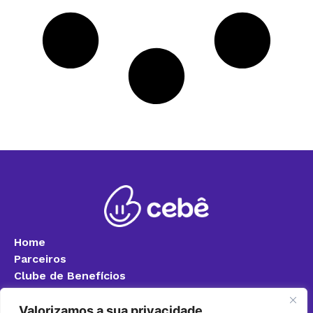
Home
Parceiros
Clube de Benefícios
Blog
Quero ser parceiro
Valorizamos a sua privacidade