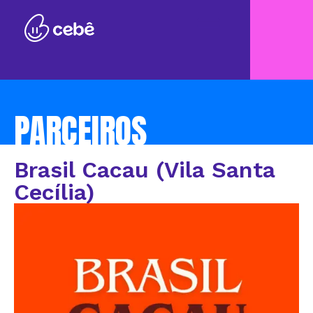
PARCEIROS
Brasil Cacau (Vila Santa
Cecília)