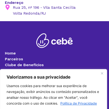
Endereço
Rua 25, nº 196 - Vila Santa Cecília
Volta Redonda/RJ
Home
Parceiros
Clube de Benefícios
Blog
Quero ser parceiro
Valorizamos a sua privacidade
Política de Privacidade
Usamos cookies para melhorar sua experiência de
Fale Conosco
navegação, exibir anúncios ou conteúdo personalizados e
+55 (24) 99317-7888
analisar nosso tráfego. Ao clicar em "Aceitar", você
(24) 3340-8400 (Ramal 8283)
concorda com o uso de cookies.
Política de Privacidade
cebefoa@foa.org.br