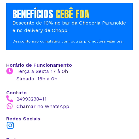
BENEFÍCIOS
CEBÊ FOA
Desconto de 10% no bar da Choperia Paranoide
e no delivery de Chopp.
Desconto não cumulativo com outras promoções vigentes.
Horário de Funcionamento
Terça a Sexta 17 à 0h
Sábado 16h à 0h
Contato
24993238411
Chamar no WhatsApp
Redes Sociais