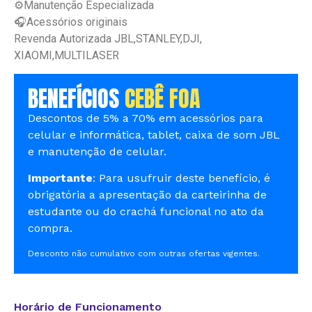
⚙️Manutenção Especializada
🎧Acessórios originais
Revenda Autorizada JBL,STANLEY,DJI,
XIAOMI,MULTILASER
BENEFÍCIOS
CEBÊ FOA
Descontos de 5% a 70% em acessórios para
celular e informática, tablet, caixa de som JBL
e manutenção de celular.
Importante
: Para usufruir deste benefício, é
obrigatória a apresentação da carteirinha de
estudante ou do crachá funcional no ato da
compra.
Desconto não cumulativo com outras ofertas vigentes.
Horário de Funcionamento