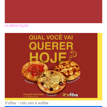
ALIMENTAÇÃO
It’sfiha –
Isto sim é esfiha