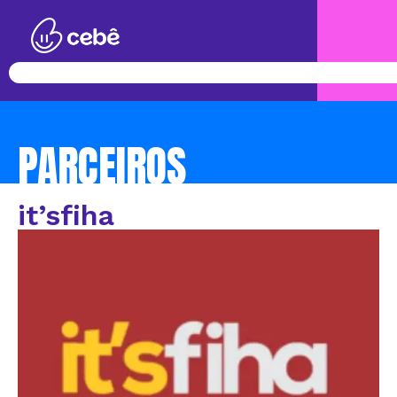
PARCEIROS
it’sfiha