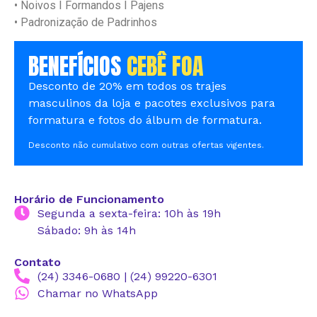
• Noivos I Formandos I Pajens
• Padronização de Padrinhos
BENEFÍCIOS
CEBÊ FOA
Desconto de 20% em todos os trajes
masculinos da loja e pacotes exclusivos para
formatura e fotos do álbum de formatura.
Desconto não cumulativo com outras ofertas vigentes.
Horário de Funcionamento
Segunda a sexta-feira: 10h às 19h
Sábado: 9h às 14h
Contato
(24) 3346-0680 | (24) 99220-6301
Chamar no WhatsApp