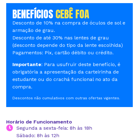
BENEFÍCIOS
CEBÊ FOA
Desconto de 10% na compra de óculos de sol e
armação de grau.
Desconto de até 30% nas lentes de grau
(desconto depende do tipo da lente escolhida)
Pagamentos: Pix, cartão débito ou crédito.
Importante
: Para usufruir deste benefício, é
obrigatória a apresentação da carteirinha de
estudante ou do crachá funcional no ato da
compra.
Descontos não cumulativos com outras ofertas vigentes.
Horário de Funcionamento
Segunda a sexta-feia: 8h às 18h
Sábado: 8h às 12h