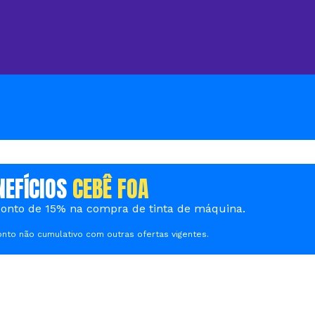
NEFÍCIOS
CEBÊ FOA
onto de 15% na compra de tinta de máquina.
nto não cumulativo com outras ofertas vigentes.